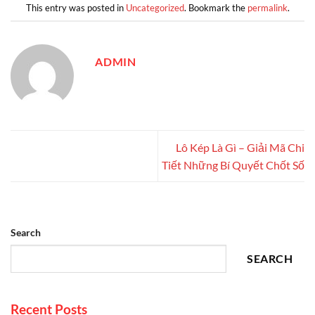
This entry was posted in
Uncategorized
. Bookmark the
permalink
.
ADMIN
Lô Kép Là Gì – Giải Mã Chi
Tiết Những Bí Quyết Chốt Số
Search
SEARCH
Recent Posts