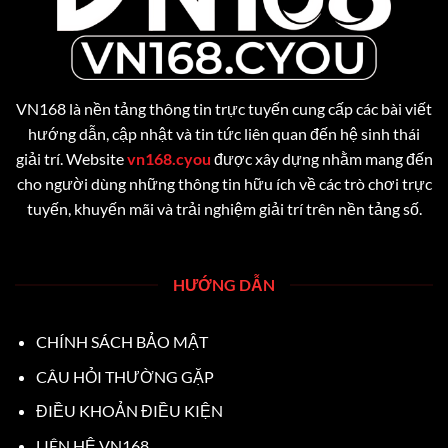
VN168 là nền tảng thông tin trực tuyến cung cấp các bài viết
hướng dẫn, cập nhật và tin tức liên quan đến hệ sinh thái
giải trí. Website
vn168.cyou
được xây dựng nhằm mang đến
cho người dùng những thông tin hữu ích về các trò chơi trực
tuyến, khuyến mãi và trải nghiệm giải trí trên nền tảng số.
HƯỚNG DẪN
CHÍNH SÁCH BẢO MẬT
CÂU HỎI THƯỜNG GẶP
ĐIỀU KHOẢN ĐIỀU KIỆN
LIÊN HỆ VN168