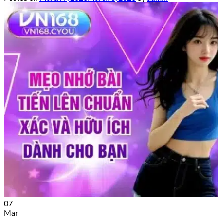
07
Mar