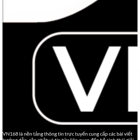
VN168 là nền tảng thông tin trực tuyến cung cấp các bài viết
hướng dẫn, cập nhật và tin tức liên quan đến hệ sinh thái giải