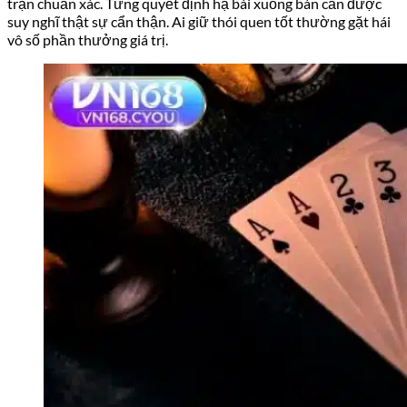
trận chuẩn xác. Từng quyết định hạ bài xuống bàn cần được
suy nghĩ thật sự cẩn thận. Ai giữ thói quen tốt thường gặt hái
vô số phần thưởng giá trị.