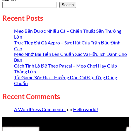
Search
Recent Posts
Mẹo Bắn Được Nhiều Cá – Chiến Thuật Săn Thưởng
Lớn
Trực Tiếp Đá Gà Azpro – Sức Hút Của Trận Đấu Đỉnh
Cao
Mẹo Nhớ Bài Tiến Lên Chuẩn Xác Và Hữu Ích Dành Cho
Bạn
Cách Tính Lô Đề Theo Pascal – Mẹo Chơi Hay Giúp
Thắng Lớn
Tải Game Xóc Đĩa – Hướng Dẫn Cài Đặt Ứng Dụng
Chuẩn
Recent Comments
A WordPress Commenter
on
Hello world!