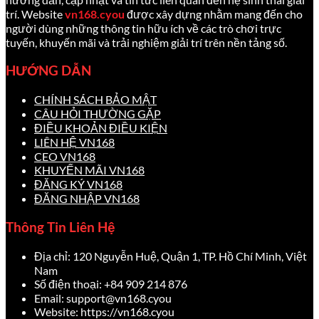
trí. Website
vn168.cyou
được xây dựng nhằm mang đến cho
người dùng những thông tin hữu ích về các trò chơi trực
tuyến, khuyến mãi và trải nghiệm giải trí trên nền tảng số.
HƯỚNG DẪN
CHÍNH SÁCH BẢO MẬT
CÂU HỎI THƯỜNG GẶP
ĐIỀU KHOẢN ĐIỀU KIỆN
LIÊN HỆ VN168
CEO VN168
KHUYẾN MÃI VN168
ĐĂNG KÝ VN168
ĐĂNG NHẬP VN168
Thông Tin Liên Hệ
Địa chỉ: 120 Nguyễn Huệ, Quận 1, TP. Hồ Chí Minh, Việt
Nam
Số điện thoại: +84 909 214 876
Email: support@vn168.cyou
Website: https://vn168.cyou