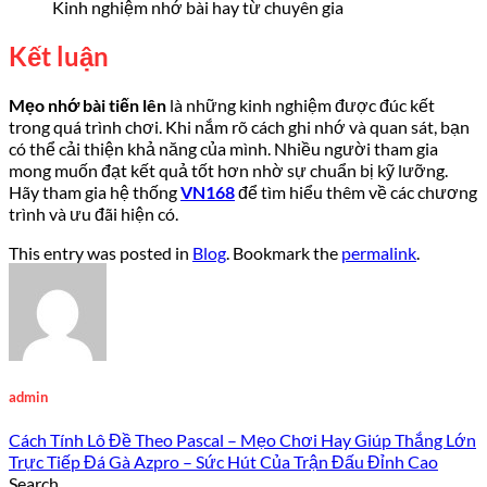
Kinh nghiệm nhớ bài hay từ chuyên gia
Kết luận
Mẹo nhớ bài tiến lên
là những kinh nghiệm được đúc kết
trong quá trình chơi. Khi nắm rõ cách ghi nhớ và quan sát, bạn
có thể cải thiện khả năng của mình. Nhiều người tham gia
mong muốn đạt kết quả tốt hơn nhờ sự chuẩn bị kỹ lưỡng.
Hãy tham gia hệ thống
VN168
để tìm hiểu thêm về các chương
trình và ưu đãi hiện có.
This entry was posted in
Blog
. Bookmark the
permalink
.
admin
Cách Tính Lô Đề Theo Pascal – Mẹo Chơi Hay Giúp Thắng Lớn
Trực Tiếp Đá Gà Azpro – Sức Hút Của Trận Đấu Đỉnh Cao
Search