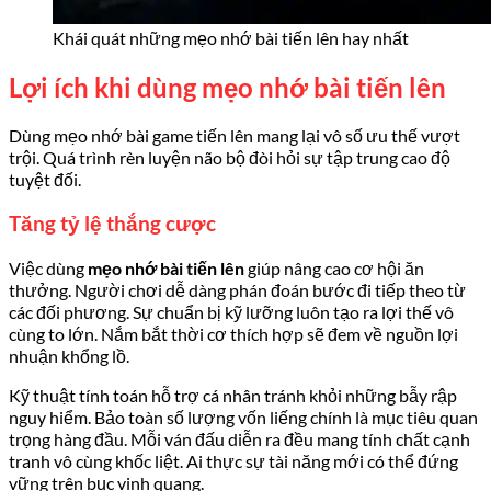
Khái quát những mẹo nhớ bài tiến lên hay nhất
Lợi ích khi dùng mẹo nhớ bài tiến lên
Dùng mẹo nhớ bài game tiến lên mang lại vô số ưu thế vượt
trội. Quá trình rèn luyện não bộ đòi hỏi sự tập trung cao độ
tuyệt đối.
Tăng tỷ lệ thắng cược
Việc dùng
mẹo nhớ bài tiến lên
giúp nâng cao cơ hội ăn
thưởng. Người chơi dễ dàng phán đoán bước đi tiếp theo từ
các đối phương. Sự chuẩn bị kỹ lưỡng luôn tạo ra lợi thế vô
cùng to lớn. Nắm bắt thời cơ thích hợp sẽ đem về nguồn lợi
nhuận khổng lồ.
Kỹ thuật tính toán hỗ trợ cá nhân tránh khỏi những bẫy rập
nguy hiểm. Bảo toàn số lượng vốn liếng chính là mục tiêu quan
trọng hàng đầu. Mỗi ván đấu diễn ra đều mang tính chất cạnh
tranh vô cùng khốc liệt. Ai thực sự tài năng mới có thể đứng
vững trên bục vinh quang.