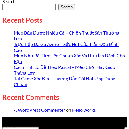
Search
Search
Recent Posts
Mẹo Bắn Được Nhiều Cá – Chiến Thuật Săn Thưởng
Lớn
Trực Tiếp Đá Gà Azpro – Sức Hút Của Trận Đấu Đỉnh
Cao
Mẹo Nhớ Bài Tiến Lên Chuẩn Xác Và Hữu Ích Dành Cho
Bạn
Cách Tính Lô Đề Theo Pascal – Mẹo Chơi Hay Giúp
Thắng Lớn
Tải Game Xóc Đĩa – Hướng Dẫn Cài Đặt Ứng Dụng
Chuẩn
Recent Comments
A WordPress Commenter
on
Hello world!