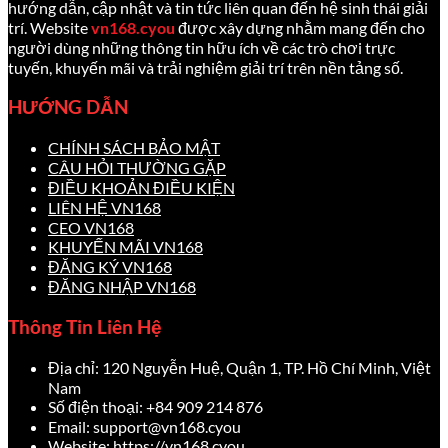
hướng dẫn, cập nhật và tin tức liên quan đến hệ sinh thái giải
trí. Website
vn168.cyou
được xây dựng nhằm mang đến cho
người dùng những thông tin hữu ích về các trò chơi trực
tuyến, khuyến mãi và trải nghiệm giải trí trên nền tảng số.
HƯỚNG DẪN
CHÍNH SÁCH BẢO MẬT
CÂU HỎI THƯỜNG GẶP
ĐIỀU KHOẢN ĐIỀU KIỆN
LIÊN HỆ VN168
CEO VN168
KHUYẾN MÃI VN168
ĐĂNG KÝ VN168
ĐĂNG NHẬP VN168
Thông Tin Liên Hệ
Địa chỉ: 120 Nguyễn Huệ, Quận 1, TP. Hồ Chí Minh, Việt
Nam
Số điện thoại: +84 909 214 876
Email: support@vn168.cyou
Website: https://vn168.cyou