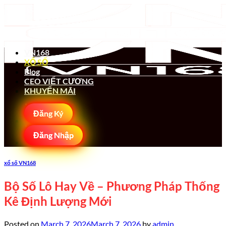
Skip
to
content
VN168
XỔ SỐ
Blog
CEO VIẾT CƯƠNG
KHUYẾN MÃI
Đăng Ký
Đăng Ký
Đăng Nhập
Đăng Nhập
xổ số VN168
Bộ Số Lô Hay Về – Phương Pháp Thống
Kê Định Lượng Mới
Posted on
March 7, 2026
March 7, 2026
by
admin