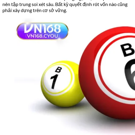
nên tập trung soi xét sâu. Bất kỳ quyết định rót vốn nào cũng
phải xây dựng trên cơ sở vững.