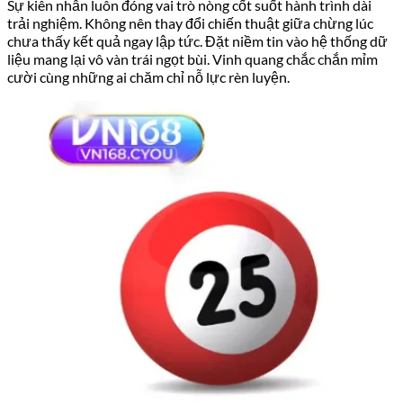
Sự kiên nhẫn luôn đóng vai trò nòng cốt suốt hành trình dài
trải nghiệm. Không nên thay đổi chiến thuật giữa chừng lúc
chưa thấy kết quả ngay lập tức. Đặt niềm tin vào hệ thống dữ
liệu mang lại vô vàn trái ngọt bùi. Vinh quang chắc chắn mỉm
cười cùng những ai chăm chỉ nỗ lực rèn luyện.